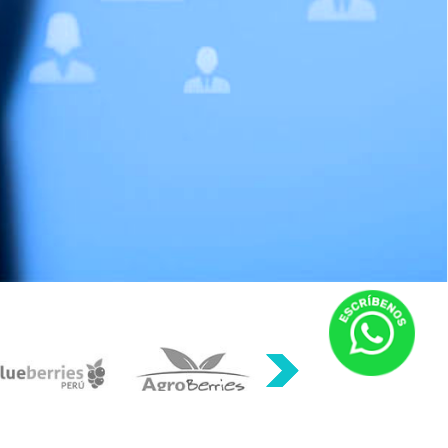
POWERED BY
EXE