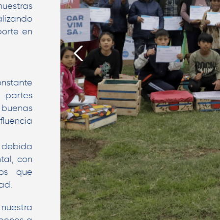
estras
izando
porte en
tante
partes
 buenas
fluencia
 debida
tal, con
tos que
ad.
 nuestra