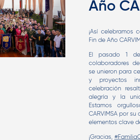
Año CA
¡Así celebramos 
Fin de Año CARVI
El pasado 1 de
colaboradores d
se unieron para ce
y proyectos in
celebración resal
alegría y la uni
Estamos orgull
CARVIMSA por su d
elementos clave de
¡Gracias,
#Famili