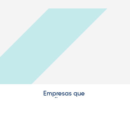
Empresas que
confían
en
nosotros:
CARVIMSA